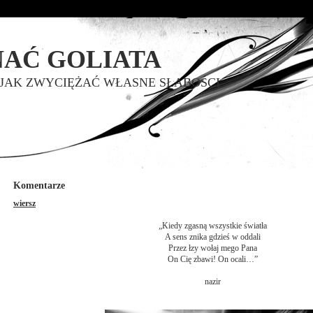
AĆ GOLIATA
 JAK ZWYCIĘŻAĆ WŁASNE SŁABOŚCI
Komentarze
wiersz
„Kiedy zgasną wszystkie światła
A sens znika gdzieś w oddali
Przez łzy wołaj mego Pana
On Cię zbawi! On ocali…”
nazir