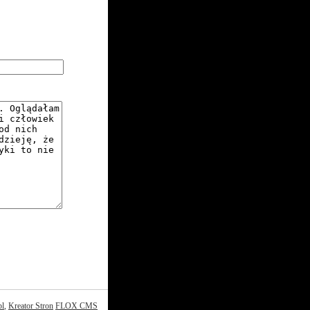
pl
,
Kreator Stron
FLOX CMS