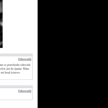
Odpowiedź
ne co przechodzi człowiek
wrócic już do ćpania. Mam
e też brud ścierwo.
Odpowiedź