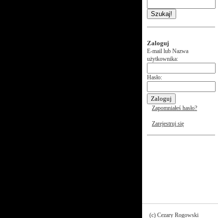
Szukaj!
Zaloguj
E-mail lub Nazwa
użytkownika:
Hasło:
Zapomniałeś hasło?
Zarejestruj się
(c) Cezary Rogowski