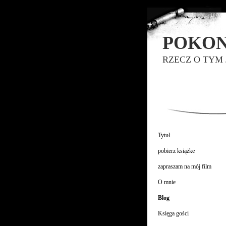
POKON
RZECZ O TYM
Tytuł
pobierz książke
zapraszam na mój film
O mnie
Blog
Księga gości