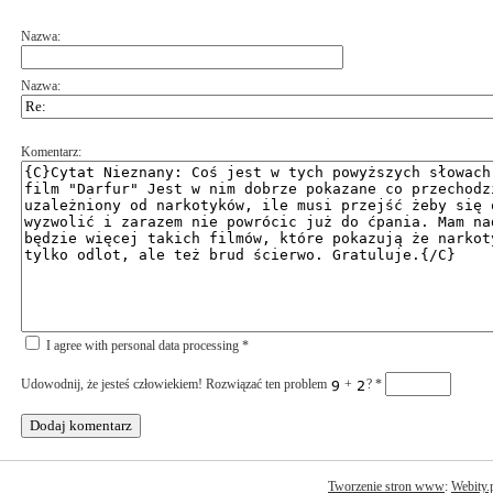
Nazwa:
Nazwa:
Komentarz:
I agree with personal data processing *
Udowodnij, że jesteś człowiekiem! Rozwiązać ten problem
+
?
*
Tworzenie stron www
:
Webity.