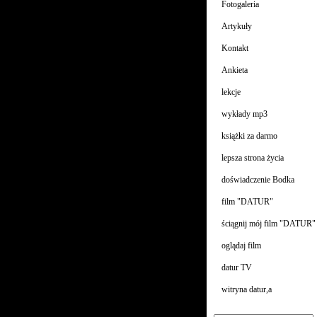
Fotogaleria
Artykuły
Kontakt
Ankieta
lekcje
wykłady mp3
książki za darmo
lepsza strona życia
doświadczenie Bodka
film "DATUR"
ściągnij mój film "DATUR"
oglądaj film
datur TV
witryna datur,a